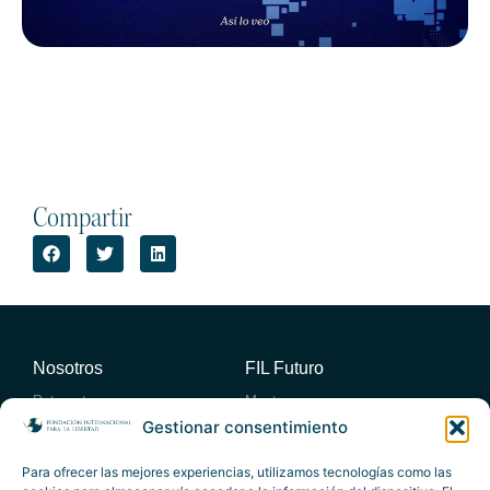
Compartir
Nosotros
FIL Futuro
Patronato
Mentores
Consejo académico
Miembros
Gestionar consentimiento
Consejo Empresario Asesor
Entidades Adheridas
Actividades
Publicaciones
Para ofrecer las mejores experiencias, utilizamos tecnologías como las