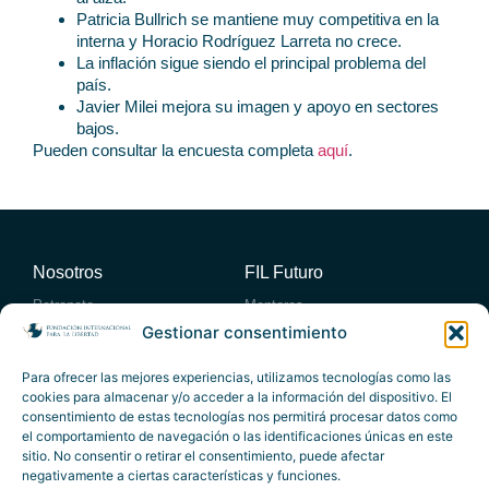
Patricia Bullrich se mantiene muy competitiva en la
interna y Horacio Rodríguez Larreta no crece.
La inflación sigue siendo el principal problema del
país.
Javier Milei mejora su imagen y apoyo en sectores
bajos.
Pueden consultar la encuesta completa
aquí
.
Nosotros
FIL Futuro
Patronato
Mentores
Consejo académico
Miembros
Gestionar consentimiento
Consejo Empresario Asesor
Entidades Adheridas
Actividades
Publicaciones
Para ofrecer las mejores experiencias, utilizamos tecnologías como las
cookies para almacenar y/o acceder a la información del dispositivo. El
Foro Atlántico
Publicaciones propias
consentimiento de estas tecnologías nos permitirá procesar datos como
Eventos destacados
Artículos
el comportamiento de navegación o las identificaciones únicas en este
Actividades exclusivas
Informes
Vídeos
sitio. No consentir o retirar el consentimiento, puede afectar
Premios
Contacto
negativamente a ciertas características y funciones.