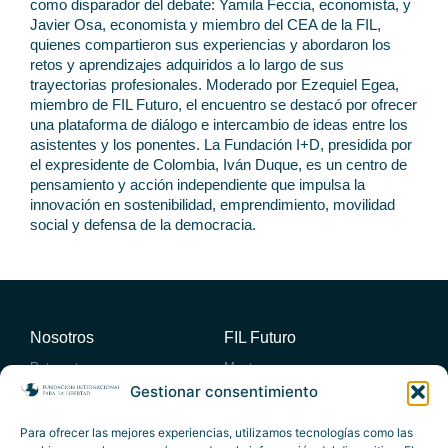
como disparador del debate: Yamila Feccia, economista, y
Javier Osa, economista y miembro del CEA de la FIL,
quienes compartieron sus experiencias y abordaron los
retos y aprendizajes adquiridos a lo largo de sus
trayectorias profesionales. Moderado por Ezequiel Egea,
miembro de FIL Futuro, el encuentro se destacó por ofrecer
una plataforma de diálogo e intercambio de ideas entre los
asistentes y los ponentes. La Fundación I+D, presidida por
el expresidente de Colombia, Iván Duque, es un centro de
pensamiento y acción independiente que impulsa la
innovación en sostenibilidad, emprendimiento, movilidad
social y defensa de la democracia.
Nosotros
FIL Futuro
Patronato
Mentores
Consejo académico
Miembros
Gestionar consentimiento
Consejo Empresario Asesor
Entidades Adheridas
Actividades
Publicaciones
Para ofrecer las mejores experiencias, utilizamos tecnologías como las