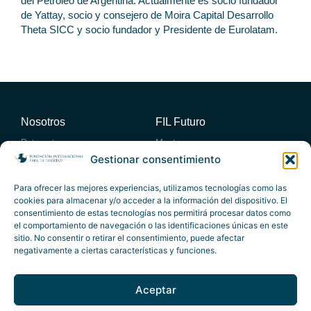
del Petróleo de Argentina. Actualmente es socio fundador
de Yattay, socio y consejero de Moira Capital Desarrollo
Theta SICC y socio fundador y Presidente de Eurolatam.
Nosotros
FIL Futuro
Patronato
Mentores
Consejo académico
Miembros
Gestionar consentimiento
Consejo Empresario Asesor
Entidades Adheridas
Actividades
Publicaciones
Para ofrecer las mejores experiencias, utilizamos tecnologías como las
cookies para almacenar y/o acceder a la información del dispositivo. El
Foro Atlántico
Publicaciones propias
consentimiento de estas tecnologías nos permitirá procesar datos como
Eventos destacados
Artículos
el comportamiento de navegación o las identificaciones únicas en este
Actividades exclusivas
Informes
Vídeos
sitio. No consentir o retirar el consentimiento, puede afectar
Premios
Contacto
negativamente a ciertas características y funciones.
Premios a la Libertad
info@fundacionfil.org
Premios CVLL
Aceptar