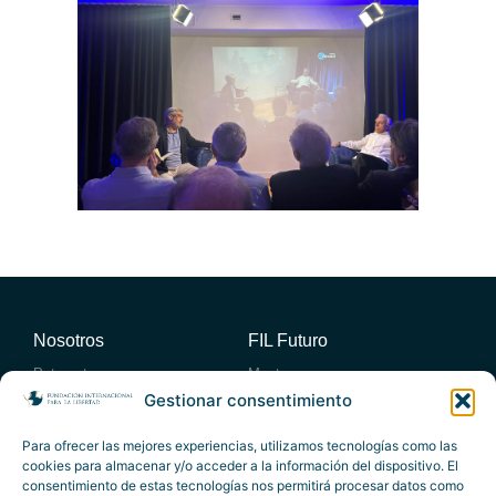
Nosotros
FIL Futuro
Patronato
Mentores
Consejo académico
Miembros
Gestionar consentimiento
Consejo Empresario Asesor
Entidades Adheridas
Actividades
Publicaciones
Para ofrecer las mejores experiencias, utilizamos tecnologías como las
cookies para almacenar y/o acceder a la información del dispositivo. El
Foro Atlántico
Publicaciones propias
consentimiento de estas tecnologías nos permitirá procesar datos como
Eventos destacados
Artículos