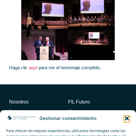
Haga clic
aquí
para ver el homenaje completo.
Nosotros
FIL Futuro
Patronato
Mentores
Consejo académico
Miembros
Gestionar consentimiento
Consejo Empresario Asesor
Entidades Adheridas
Actividades
Publicaciones
Para ofrecer las mejores experiencias, utilizamos tecnologías como las